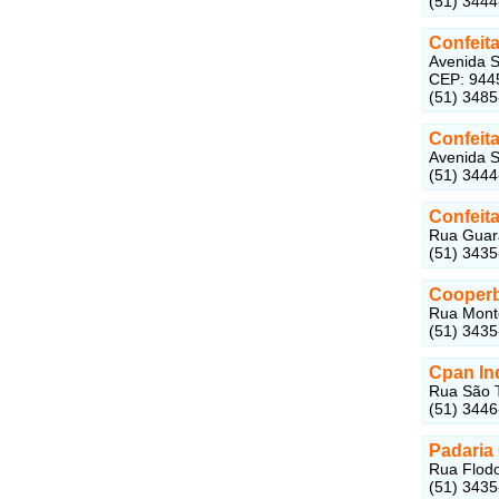
(51) 344
Confeita
Avenida S
CEP: 944
(51) 348
Confeit
Avenida S
(51) 344
Confeita
Rua Guara
(51) 343
Cooper
Rua Monte
(51) 343
Cpan In
Rua São T
(51) 344
Padaria 
Rua Flodo
(51) 343