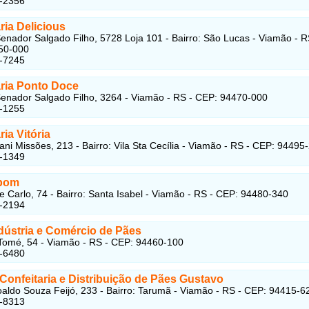
4-2356
ria Delicious
enador Salgado Filho, 5728 Loja 101 - Bairro: São Lucas - Viamão - R
50-000
5-7245
aria Ponto Doce
enador Salgado Filho, 3264 - Viamão - RS - CEP: 94470-000
4-1255
ria Vitória
ni Missões, 213 - Bairro: Vila Sta Cecília - Viamão - RS - CEP: 94495
5-1349
bom
 Carlo, 74 - Bairro: Santa Isabel - Viamão - RS - CEP: 94480-340
5-2194
dústria e Comércio de Pães
omé, 54 - Viamão - RS - CEP: 94460-100
6-6480
Confeitaria e Distribuição de Pães Gustavo
aldo Souza Feijó, 233 - Bairro: Tarumã - Viamão - RS - CEP: 94415-6
5-8313