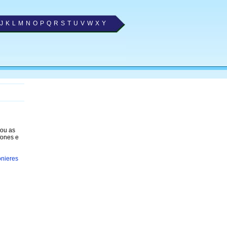
J
K
L
M
N
O
P
Q
R
S
T
U
V
W
X
Y
nou as
fones e
nieres