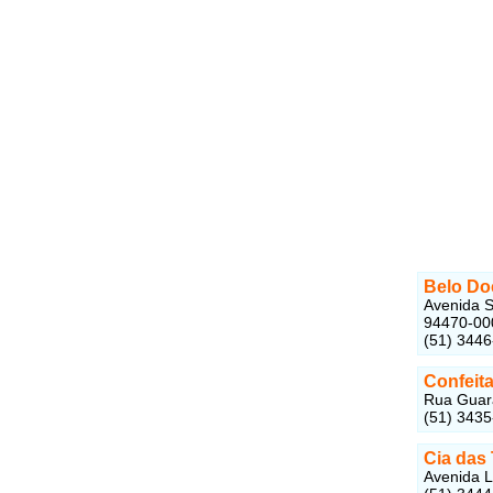
Belo Do
Avenida S
94470-00
(51) 344
Confeita
Rua Guara
(51) 343
Cia das 
Avenida L