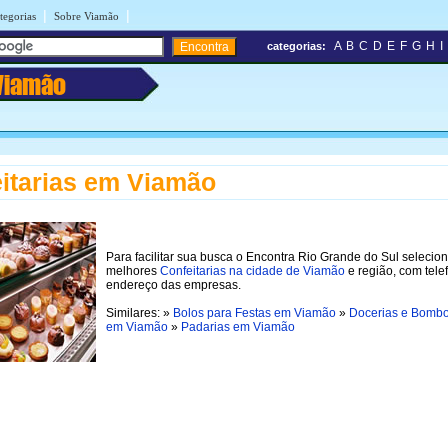
|
|
tegorias
Sobre Viamão
A
B
C
D
E
F
G
H
I
categorias:
Viamão
itarias em Viamão
Para facilitar sua busca o Encontra Rio Grande do Sul selecio
melhores
Confeitarias na cidade de Viamão
e região, com tele
endereço das empresas.
Similares: »
Bolos para Festas em Viamão
»
Docerias e Bombo
em Viamão
»
Padarias em Viamão