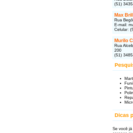
(51) 343
Max Bri
Rua Begôn
E-mail: 
Celular: 
Murilo C
Rua Alceb
200
(51) 348
Pesqui
Mart
Funi
Pint
Poli
Repa
Micr
Dicas 
Se você já