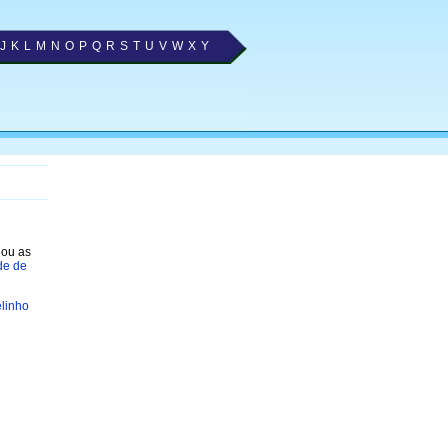
J
K
L
M
N
O
P
Q
R
S
T
U
V
W
X
Y
nou as
de de
linho