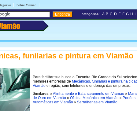
|
|
tegorias
Sobre Viamão
A
B
C
D
E
F
G
H
I
categorias:
Viamão
icas, funilarias e pintura em Viamão
Para facilitar sua busca o Encontra Rio Grande do Sul selecio
melhores empresas de
Mecânicas, funilarias e pintura na cida
Viamão
e região, com telefones e endereço das empresas.
Similares: »
Alinhamento e Balanceamento em Viamão
»
Marte
de Ouro em Viamão
»
Oficina Mecânica em Viamão
»
Portões
Automáticas em Viamão
»
Serralherias em Viamão