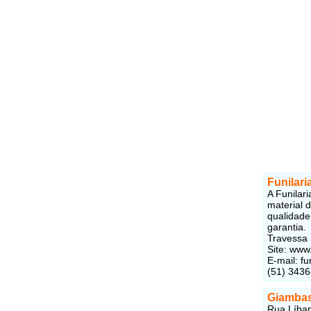
Funilari
A Funilar
material 
qualidade
garantia.
Travessa 
Site: www
E-mail: f
(51) 343
Giambas
Rua Líban