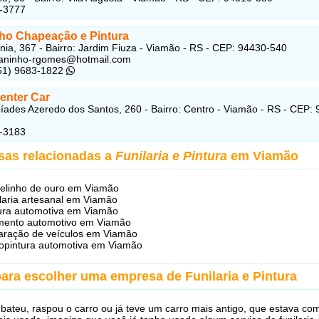
5-3777
lho Chapeação e Pintura
ia, 367 - Bairro: Jardim Fiuza - Viamão - RS - CEP: 94430-540
maninho-rgomes@hotmail.com
(51) 9683-1822
enter Car
íades Azeredo dos Santos, 260 - Bairro: Centro - Viamão - RS - CEP:
5-3183
sas relacionadas a
Funilaria e Pintura
em Viamão
elinho de ouro em Viamão
laria artesanal em Viamão
ura automotiva em Viamão
mento automotivo em Viamão
ração de veículos em Viamão
opintura automotiva em Viamão
para escolher uma empresa de Funilaria e Pintura
 bateu, raspou o carro ou já teve um carro mais antigo, que estava co