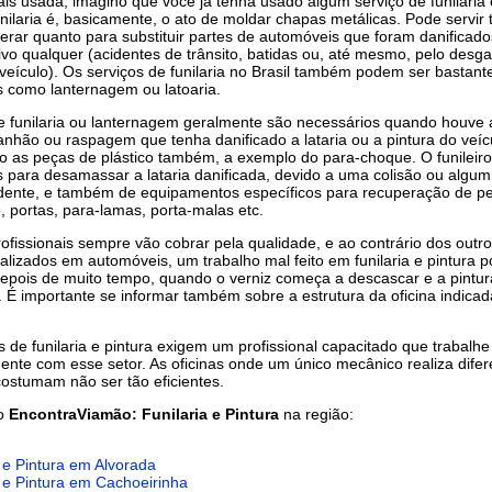
is usada, imagino que você já tenha usado algum serviço de funilaria 
unilaria é, basicamente, o ato de moldar chapas metálicas. Pode servir 
erar quanto para substituir partes de automóveis que foram danificado
vo qualquer (acidentes de trânsito, batidas ou, até mesmo, pelo desga
 veículo). Os serviços de funilaria no Brasil também podem ser bastant
 como lanternagem ou latoaria.
e funilaria ou lanternagem geralmente são necessários quando houve
ranhão ou raspagem que tenha danificado a lataria ou a pintura do veíc
 as peças de plástico também, a exemplo do para-choque. O funileiro
s para desamassar a lataria danificada, devido a uma colisão ou algum
idente, e também de equipamentos específicos para recuperação de p
 portas, para-lamas, porta-malas etc.
ofissionais sempre vão cobrar pela qualidade, e ao contrário dos outr
ealizados em automóveis, um trabalho mal feito em funilaria e pintura 
epois de muito tempo, quando o verniz começa a descascar e a pintura
É importante se informar também sobre a estrutura da oficina indicad
s de funilaria e pintura exigem um profissional capacitado que trabalhe
ente com esse setor. As oficinas onde um único mecânico realiza difer
costumam não ser tão eficientes.
do
EncontraViamão: Funilaria e Pintura
na região:
a e Pintura em Alvorada
a e Pintura em Cachoeirinha