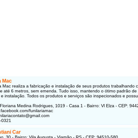
a Mac
ia Mac realiza a fabricação e instalação de seus produtos trabalhando
de até 6 metros, sem emenda. Tudo isso, mantendo o ótimo padrão de
 e instalação. Todos os produtos e serviços são inspecionados e pos
Floriana Medina Rodrigues, 1019 - Casa 1 - Bairro: Vl Elza - CEP: 94
.facebook.com/funilariamac
unilariacontato@gmail.com
6-0321
tiani Car
o, 30 - Bairro: Vila Augusta - Viamão - RS - CEP: 94510-580