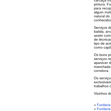
carcaça ma
pintura. F
para recup
algum moti
natural do
conhecidos
Serviços d
batida, ar
assim como
de técnica
tipo de ac
como capô,
Os bons pr
serviços r
aparecer d
manchada. 
corretora.
Os serviço
exclusivam
trabalhos 
Vizinhos 
»
Funilari
»
Funilari