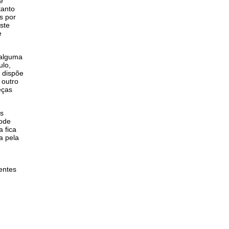
e
tanto
s por
ste
e
 alguma
ulo,
 dispõe
 outro
eças
os
pode
 fica
a pela
entes