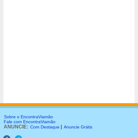
Sobre o EncontraViamão
Fale com EncontraViamão
ANUNCIE:
|
Com Destaque
Anuncie Grátis