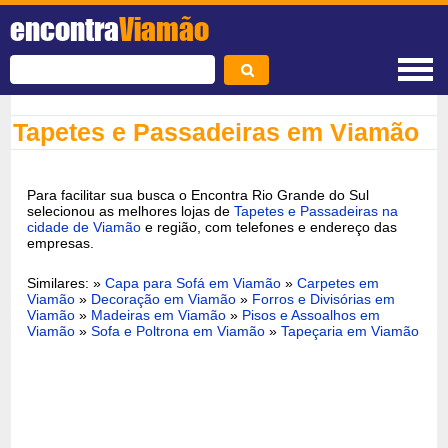
encontra
Viamão
Tapetes e Passadeiras em Viamão
Para facilitar sua busca o Encontra Rio Grande do Sul
selecionou as melhores lojas de
Tapetes e Passadeiras na
cidade de Viamão
e região, com telefones e endereço das
empresas.
Similares: »
Capa para Sofá em Viamão
»
Carpetes em
Viamão
»
Decoração em Viamão
»
Forros e Divisórias em
Viamão
»
Madeiras em Viamão
»
Pisos e Assoalhos em
Viamão
»
Sofa e Poltrona em Viamão
»
Tapeçaria em Viamão